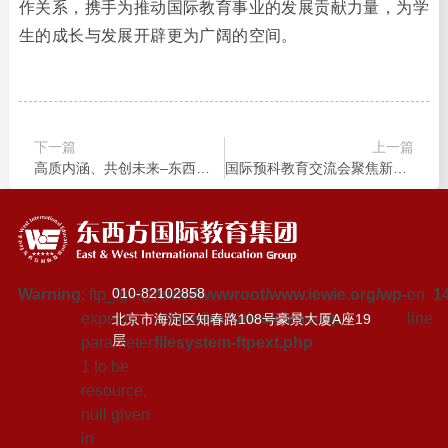
作关系，携手为推动国际教育事业的发展贡献力量，为学
生的成长与发展开辟更为广阔的空间。
下一篇
上一篇
高质内涵、共创未来–东西方国际教育集团领导出席中国民办教育协会国际交流与合作专业委员会活动
国际预科教育交流会聚焦新时代国际化人才培养
010-82102858
Warning
: ftp_fget()
/www/wwwroot/www.iewie.org/wp-
on
1
expects
admin/includes/class-wp-
line
北京市海淀区知春路108号豪景大厦A座19
层
parameter
filesystem-ftpext.php
1 to be
resource,
null given
in