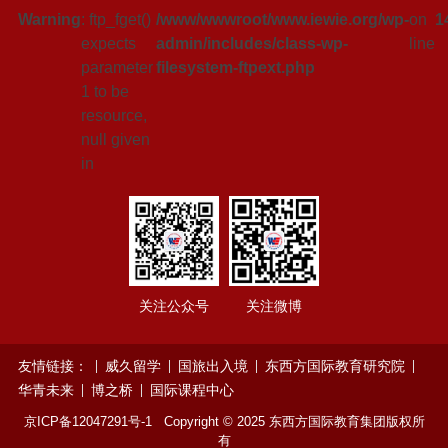
Warning
: ftp_fget()
/www/wwwroot/www.iewie.org/wp-
on
1
expects
admin/includes/class-wp-
line
parameter
filesystem-ftpext.php
1 to be
resource,
null given
in
关注公众号
关注微博
友情链接：
威久留学
国旅出入境
东西方国际教育研究院
华青未来
博之桥
国际课程中心
京ICP备12047291号-1
Copyright © 2025 东西方国际教育集团版权所
有