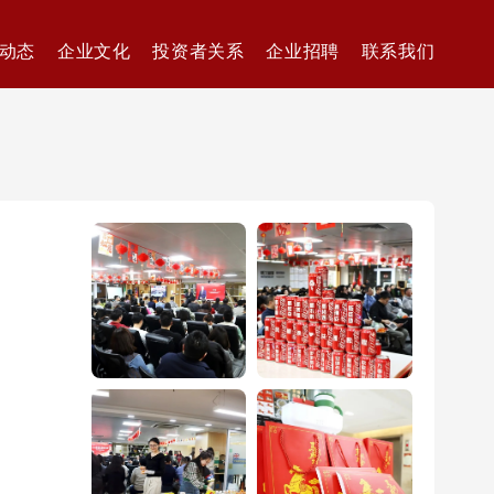
动态
企业文化
投资者关系
企业招聘
联系我们