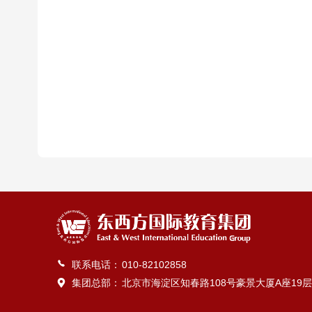
联系电话：
010-82102858
集团总部：
北京市海淀区知春路108号豪景大厦A座19层